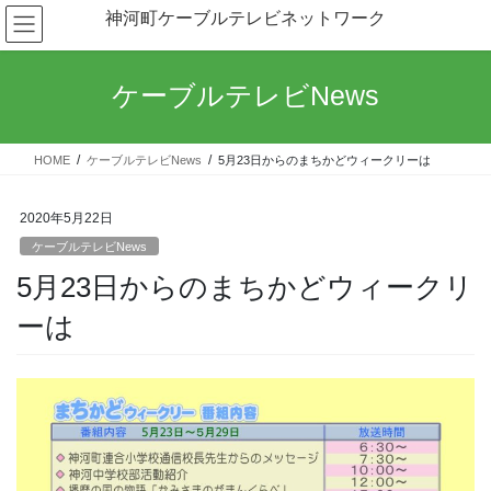
コ
ナ
神河町ケーブルテレビネットワーク
ン
ビ
テ
ゲ
ン
ー
ケーブルテレビNews
ツ
シ
へ
ョ
ス
ン
HOME
ケーブルテレビNews
5月23日からのまちかどウィークリーは
キ
に
ッ
移
プ
動
2020年5月22日
ケーブルテレビNews
5月23日からのまちかどウィークリ
ーは