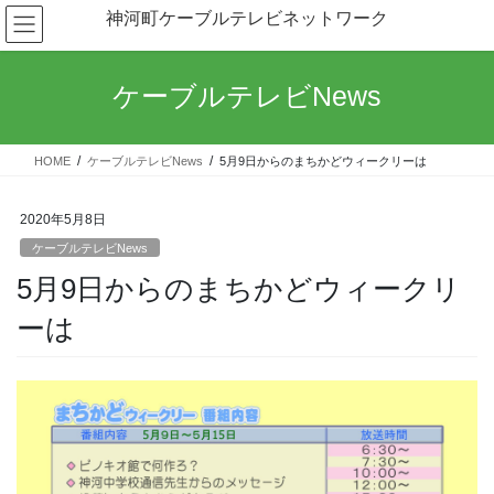
コ
ナ
神河町ケーブルテレビネットワーク
ン
ビ
テ
ゲ
ン
ー
ケーブルテレビNews
ツ
シ
へ
ョ
ス
ン
HOME
ケーブルテレビNews
5月9日からのまちかどウィークリーは
キ
に
ッ
移
プ
動
2020年5月8日
ケーブルテレビNews
5月9日からのまちかどウィークリ
ーは