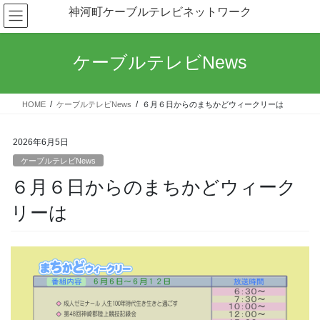
コ
ナ
神河町ケーブルテレビネットワーク
ン
ビ
テ
ゲ
ン
ー
ケーブルテレビNews
ツ
シ
へ
ョ
ス
ン
HOME
ケーブルテレビNews
６月６日からのまちかどウィークリーは
キ
に
ッ
移
プ
動
2026年6月5日
ケーブルテレビNews
６月６日からのまちかどウィーク
リーは