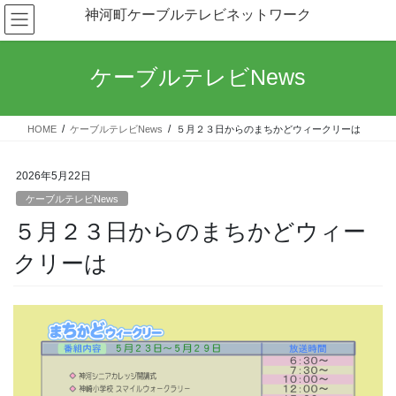
コ
ナ
神河町ケーブルテレビネットワーク
ン
ビ
テ
ゲ
ン
ー
ケーブルテレビNews
ツ
シ
へ
ョ
ス
ン
HOME
ケーブルテレビNews
５月２３日からのまちかどウィークリーは
キ
に
ッ
移
プ
動
2026年5月22日
ケーブルテレビNews
５月２３日からのまちかどウィー
クリーは