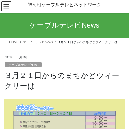
コ
ナ
神河町ケーブルテレビネットワーク
ン
ビ
テ
ゲ
ン
ー
ケーブルテレビNews
ツ
シ
へ
ョ
ス
ン
HOME
ケーブルテレビNews
３月２１日からのまちかどウィークリーは
キ
に
ッ
移
プ
動
2026年3月19日
ケーブルテレビNews
３月２１日からのまちかどウィー
クリーは