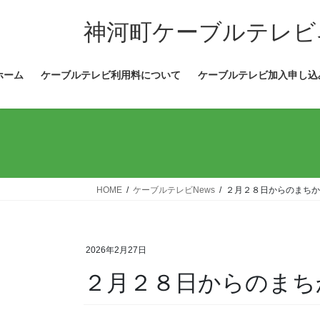
コ
ナ
ン
ビ
神河町ケーブルテレビ
テ
ゲ
ン
ー
ホーム
ケーブルテレビ利用料について
ケーブルテレビ加入申し込
ツ
シ
へ
ョ
ス
ン
キ
に
ッ
移
プ
動
HOME
ケーブルテレビNews
２月２８日からのまちか
2026年2月27日
２月２８日からのまち