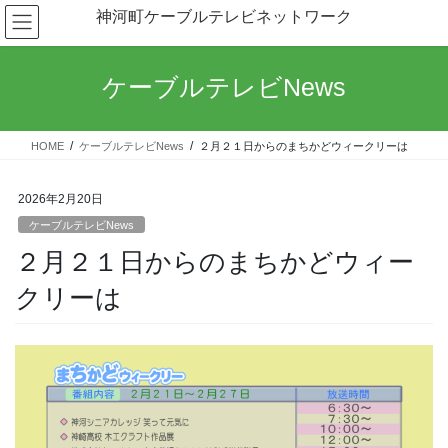
コ
ナ
神河町ケーブルテレビネットワーク
ン
ビ
テ
ゲ
ン
ー
ケーブルテレビNews
ツ
シ
へ
ョ
ス
ン
HOME
ケーブルテレビNews
２月２１日からのまちかどウィークリーは
キ
に
ッ
移
プ
動
2026年2月20日
ケーブルテレビNews
２月２１日からのまちかどウィー
クリーは