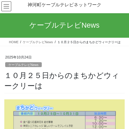
コ
ナ
神河町ケーブルテレビネットワーク
ン
ビ
テ
ゲ
ン
ー
ケーブルテレビNews
ツ
シ
へ
ョ
ス
ン
HOME
ケーブルテレビNews
１０月２５日からのまちかどウィークリーは
キ
に
ッ
移
プ
動
2025年10月24日
ケーブルテレビNews
１０月２５日からのまちかどウィ
ークリーは