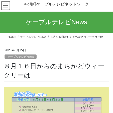
コ
ナ
神河町ケーブルテレビネットワーク
ン
ビ
テ
ゲ
ン
ー
ケーブルテレビNews
ツ
シ
へ
ョ
ス
ン
HOME
ケーブルテレビNews
８月１６日からのまちかどウィークリーは
キ
に
ッ
移
プ
動
2025年8月15日
ケーブルテレビNews
８月１６日からのまちかどウィー
クリーは