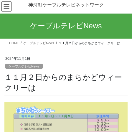
コ
ナ
神河町ケーブルテレビネットワーク
ン
ビ
テ
ゲ
ン
ー
ケーブルテレビNews
ツ
シ
へ
ョ
ス
ン
HOME
ケーブルテレビNews
１１月２日からのまちかどウィークリーは
キ
に
ッ
移
プ
動
2024年11月1日
ケーブルテレビNews
１１月２日からのまちかどウィー
クリーは