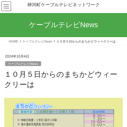
コ
ナ
神河町ケーブルテレビネットワーク
ン
ビ
テ
ゲ
ン
ー
ケーブルテレビNews
ツ
シ
へ
ョ
ス
ン
HOME
ケーブルテレビNews
１０月５日からのまちかどウィークリーは
キ
に
ッ
移
プ
動
2024年10月4日
ケーブルテレビNews
１０月５日からのまちかどウィー
クリーは