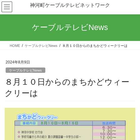
コ
ナ
神河町ケーブルテレビネットワーク
ン
ビ
テ
ゲ
ン
ー
ケーブルテレビNews
ツ
シ
へ
ョ
ス
ン
HOME
ケーブルテレビNews
８月１０日からのまちかどウィークリーは
キ
に
ッ
移
プ
動
2024年8月9日
ケーブルテレビNews
８月１０日からのまちかどウィー
クリーは