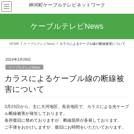
コ
ナ
神河町ケーブルテレビネットワーク
ン
ビ
テ
ゲ
ン
ー
ケーブルテレビNews
ツ
シ
へ
ョ
ス
ン
HOME
ケーブルテレビNews
カラスによるケーブル線の断線被害について
キ
に
ッ
移
プ
動
2024年3月29日
ケーブルテレビNews
カラスによるケーブル線の断線被
害について
3月23日から、主に大河地区、長谷地区で、カラスによる光ケーブ
ル断線被害が発生しております。
各所復旧に努めておりますが、断線箇所が多発しております。
ご不便をおかけしますが、復旧にお時間をいただいております。