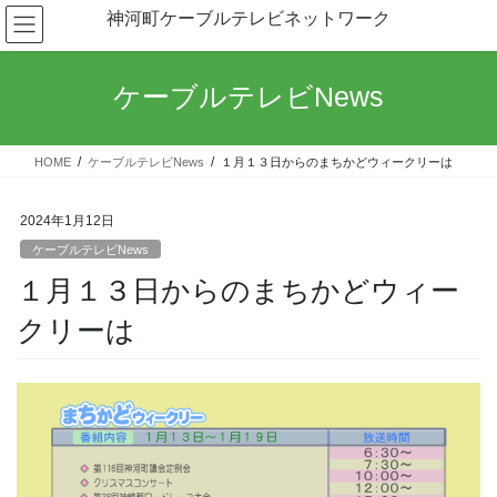
コ
ナ
神河町ケーブルテレビネットワーク
ン
ビ
テ
ゲ
ン
ー
ケーブルテレビNews
ツ
シ
へ
ョ
ス
ン
HOME
ケーブルテレビNews
１月１３日からのまちかどウィークリーは
キ
に
ッ
移
プ
動
2024年1月12日
ケーブルテレビNews
１月１３日からのまちかどウィー
クリーは