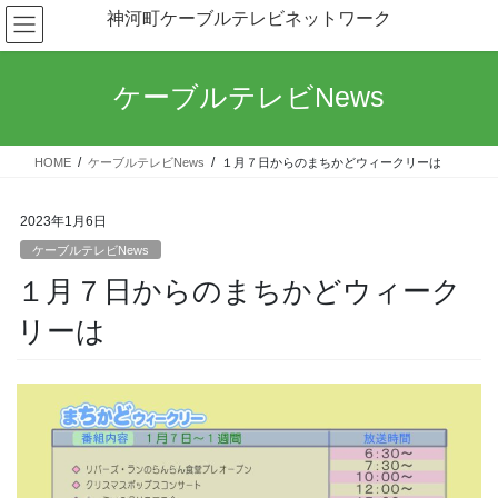
コ
ナ
神河町ケーブルテレビネットワーク
ン
ビ
テ
ゲ
ン
ー
ケーブルテレビNews
ツ
シ
へ
ョ
ス
ン
HOME
ケーブルテレビNews
１月７日からのまちかどウィークリーは
キ
に
ッ
移
プ
動
2023年1月6日
ケーブルテレビNews
１月７日からのまちかどウィーク
リーは