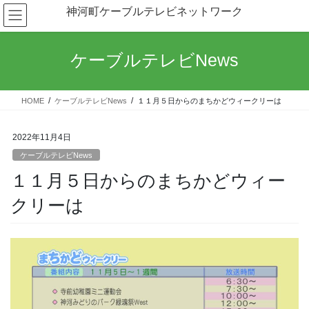
コ
ナ
神河町ケーブルテレビネットワーク
ン
ビ
テ
ゲ
ン
ー
ケーブルテレビNews
ツ
シ
へ
ョ
ス
ン
HOME
ケーブルテレビNews
１１月５日からのまちかどウィークリーは
キ
に
ッ
移
プ
動
2022年11月4日
ケーブルテレビNews
１１月５日からのまちかどウィー
クリーは