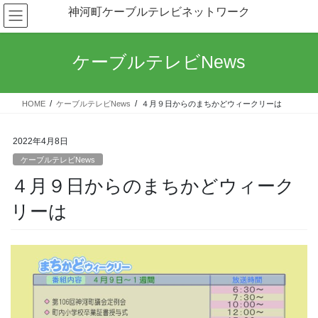
コ
ナ
神河町ケーブルテレビネットワーク
ン
ビ
テ
ゲ
ン
ー
ケーブルテレビNews
ツ
シ
へ
ョ
ス
ン
HOME
ケーブルテレビNews
４月９日からのまちかどウィークリーは
キ
に
ッ
移
プ
動
2022年4月8日
ケーブルテレビNews
４月９日からのまちかどウィーク
リーは