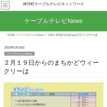
コ
ナ
神河町ケーブルテレビネットワーク
ン
ビ
テ
ゲ
ン
ー
ケーブルテレビNews
ツ
シ
へ
ョ
ス
ン
HOME
ケーブルテレビNews
２月１９日からのまちかどウィークリーは
キ
に
ッ
移
プ
動
2022年2月18日
ケーブルテレビNews
２月１９日からのまちかどウィー
クリーは