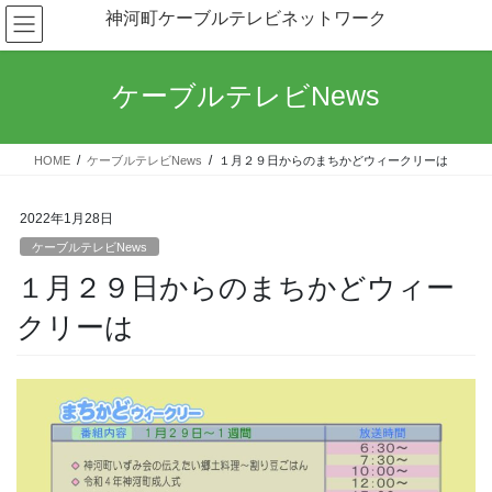
コ
ナ
神河町ケーブルテレビネットワーク
ン
ビ
テ
ゲ
ン
ー
ケーブルテレビNews
ツ
シ
へ
ョ
ス
ン
HOME
ケーブルテレビNews
１月２９日からのまちかどウィークリーは
キ
に
ッ
移
プ
動
2022年1月28日
ケーブルテレビNews
１月２９日からのまちかどウィー
クリーは