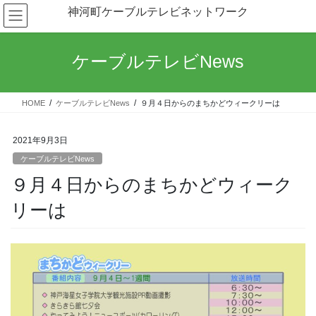
コ
ナ
神河町ケーブルテレビネットワーク
ン
ビ
テ
ゲ
ン
ー
ケーブルテレビNews
ツ
シ
へ
ョ
ス
ン
HOME
ケーブルテレビNews
９月４日からのまちかどウィークリーは
キ
に
ッ
移
プ
動
2021年9月3日
ケーブルテレビNews
９月４日からのまちかどウィーク
リーは