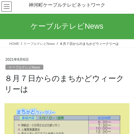
コ
ナ
神河町ケーブルテレビネットワーク
ン
ビ
テ
ゲ
ン
ー
ケーブルテレビNews
ツ
シ
へ
ョ
ス
ン
HOME
ケーブルテレビNews
８月７日からのまちかどウィークリーは
キ
に
ッ
移
プ
動
2021年8月6日
ケーブルテレビNews
８月７日からのまちかどウィーク
リーは