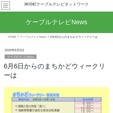
コ
ナ
神河町ケーブルテレビネットワーク
ン
ビ
テ
ゲ
ン
ー
ケーブルテレビNews
ツ
シ
へ
ョ
ス
ン
HOME
ケーブルテレビNews
6月6日からのまちかどウィークリーは
キ
に
ッ
移
プ
動
2020年6月5日
ケーブルテレビNews
6月6日からのまちかどウィークリ
ーは