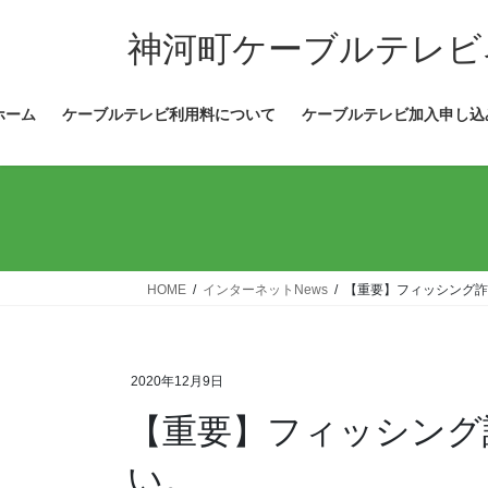
コ
ナ
ン
ビ
神河町ケーブルテレビ
テ
ゲ
ン
ー
ホーム
ケーブルテレビ利用料について
ケーブルテレビ加入申し込
ツ
シ
へ
ョ
ス
ン
キ
に
ッ
移
プ
動
HOME
インターネットNews
【重要】フィッシング詐
2020年12月9日
【重要】フィッシング
い。