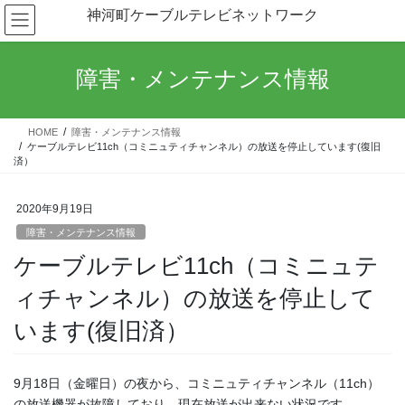
コ
ナ
神河町ケーブルテレビネットワーク
ン
ビ
テ
ゲ
ン
ー
障害・メンテナンス情報
ツ
シ
へ
ョ
ス
ン
HOME
障害・メンテナンス情報
キ
に
ケーブルテレビ11ch（コミニュティチャンネル）の放送を停止しています(復旧
ッ
移
済）
プ
動
2020年9月19日
障害・メンテナンス情報
ケーブルテレビ11ch（コミニュテ
ィチャンネル）の放送を停止して
います(復旧済）
9月18日（金曜日）の夜から、コミニュティチャンネル（11ch）
の放送機器が故障しており、現在放送が出来ない状況です。